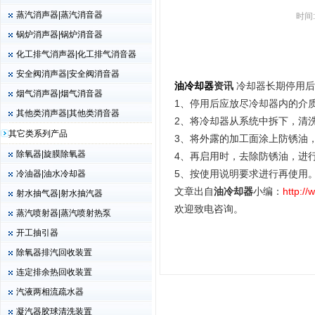
蒸汽消声器|蒸汽消音器
时间
锅炉消声器|锅炉消音器
化工排气消声器|化工排气消音器
安全阀消声器|安全阀消音器
油冷却器
资讯
冷却器长期停用后
烟气消声器|烟气消音器
1、停用后应放尽冷却器内的介
其他类消声器|其他类消音器
2、将冷却器从系统中拆下，清
其它类系列产品
3、将外露的加工面涂上防锈油
除氧器|旋膜除氧器
4、再启用时，去除防锈油，进
5、按使用说明要求进行再使用
冷油器|油水冷却器
文章出自
油冷却器
小编：
http:/
射水抽气器|射水抽汽器
欢迎致电咨询。
蒸汽喷射器|蒸汽喷射热泵
开工抽引器
除氧器排汽回收装置
连定排余热回收装置
汽液两相流疏水器
凝汽器胶球清洗装置