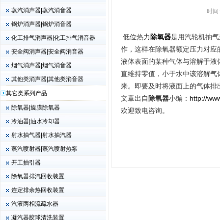
蒸汽消声器|蒸汽消音器
时间
锅炉消声器|锅炉消音器
低位热力
除氧器
是用汽轮机抽气
化工排气消声器|化工排气消音器
作，这样在除氧器额定压力对应
安全阀消声器|安全阀消音器
液体表面的某种气体与溶解于液体中该
烟气消声器|烟气消音器
直维持零值，小于水中该溶解气
其他类消声器|其他类消音器
来。即要及时将液面上的气体排
其它类系列产品
文章出自
除氧器
小编：
http://ww
除氧器|旋膜除氧器
欢迎致电咨询。
冷油器|油水冷却器
射水抽气器|射水抽汽器
蒸汽喷射器|蒸汽喷射热泵
开工抽引器
除氧器排汽回收装置
连定排余热回收装置
汽液两相流疏水器
凝汽器胶球清洗装置