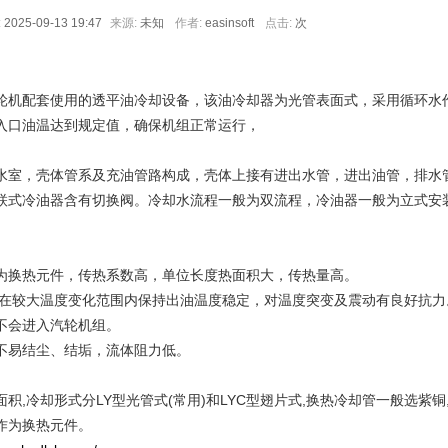
:
2025-09-13 19:47
来源:
未知
作者:
easinsoft
点击:
次
轮机配套使用的透平油冷却设备，该油冷却器为光管表面式，采用循环水
入口油温达到规定值，确保机组正常运行，
水室，壳体管系及充油管路构成，壳体上接有进出水管，进出油管，排水
联式冷油器含有切换阀。冷却水流程一般为双流程，冷油器一般为立式安
为换热元件，传热系数高，单位长度热面积大，传热量高。
能在较大温度变化范围内保持出油温度稳定，对温度突变及震动有良好抗力
不会进入汽轮机组。
不易结尘、结垢，流体阻力低。
,冷却形式分LY型光管式(常用)和LYC型翅片式,换热冷却管一般选紫铜
作为换热元件。