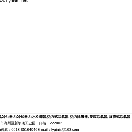
www.hydlsb.com/
器
,
冷油器
,
油冷却器
,
油水冷却器
,
热力式除氧器
,
热力除氧器
,
旋膜除氧器
,
旋膜式除氧器
市海州区新坝镇工业园 邮编：222002
真：0518-85164046E-mail：lygjnjs@163.com