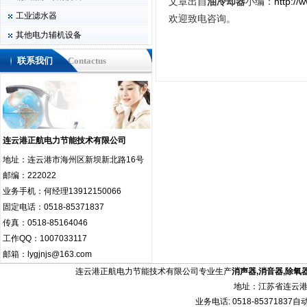
文章出自
油冷却器
小编：
http://
工业滤水器
欢迎致电咨询。
其他电力辅机设备
联系我们
Contactus
连云港正航电力节能技术有限公司
地址：连云港市海州区新坝新北路16号
邮编：222022
业务手机：何经理13912150066
固定电话：0518-85371837
传真：0518-85164046
工作QQ：1007033117
邮箱：lygjnjs@163.com
连云港正航电力节能技术有限公司专业生产
消声器
,
消音器
,
除氧
地址：江苏省连云港
业务电话: 0518-85371837自动传