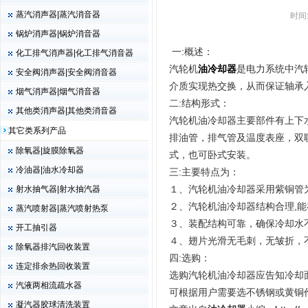
蒸汽消声器|蒸汽消音器
时间
锅炉消声器|锅炉消音器
一:概述：
化工排气消声器|化工排气消音器
汽轮机
油冷却器
是电力系统中汽
安全阀消声器|安全阀消音器
介质实现热交换，从而保证轴承
烟气消声器|烟气消音器
二:结构形式：
其他类消声器|其他类消音器
汽轮机油冷却器主要部件有上下
其它类系列产品
排油管，排气管及温度表座，双
除氧器|旋膜除氧器
式，也可卧式安装。
冷油器|油水冷却器
三:主要特点为：
１、汽轮机油冷却器采用紫铜管
射水抽气器|射水抽汽器
２、汽轮机油冷却器结构合理,
蒸汽喷射器|蒸汽喷射热泵
３、装配结构可靠，确保冷却水
开工抽引器
４、翅片光滑无毛刺，无皱折，
除氧器排汽回收装置
四:选购：
连定排余热回收装置
选购汽轮机油冷却器应告知冷却面积
汽液两相流疏水器
可根据用户需要选不锈钢或黄铜
凝汽器胶球清洗装置